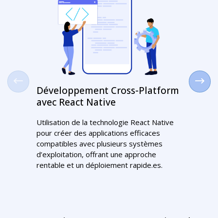
Développement Cross-Platform
Dével
avec React Native
Andro
Utilisation de la technologie React Native
Concepti
pour créer des applications efficaces
Android 
compatibles avec plusieurs systèmes
des appa
d’exploitation, offrant une approche
sur la co
rentable et un déploiement rapide.es.
compatibi