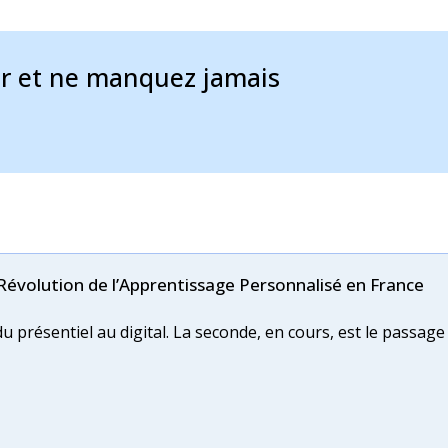
 stimuler et accélérer l’innovation ?
 (MVP) est devenue incontournable dans le développement
er et ne manquez jamais
a Révolution de l’Apprentissage Personnalisé en France
 présentiel au digital. La seconde, en cours, est le passage 