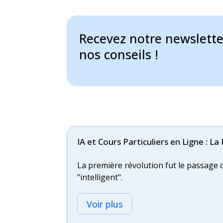
Pourquoi le MVP est-il essentiel pour
L'approche du Minimum Viable Product
Recevez notre newslett
nos conseils !
Voir plus
IA et Cours Particuliers en Ligne : L
La première révolution fut le passage du
"intelligent".
Voir plus