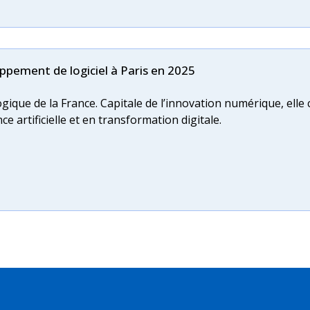
ppement de logiciel à Paris en 2025
ique de la France. Capitale de l’innovation numérique, elle
e artificielle et en transformation digitale.
lication web ?
de plus en plus de projets nécessitent une application web : g
 etc.