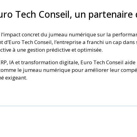
uro Tech Conseil, un partenaire
re l’impact concret du jumeau numérique sur la performan
’Euro Tech Conseil, l’entreprise a franchi un cap dans s
tive à une gestion prédictive et optimisée.
dès le Développement Logiciel ?
RP, IA et transformation digitale, Euro Tech Conseil aide
comme le jumeau numérique pour améliorer leur compétiti
rique est omniprésente, sécuriser les logiciels devient une
hé exigeant.