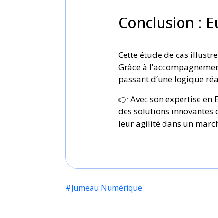
Conclusion : E
Cette étude de cas illust
Grâce à l’accompagnement d
passant d’une logique réac
Pourquoi Intégrer la Cybersécurité 
👉 Avec son expertise en E
des solutions innovantes 
À une époque où la transformation numé
leur agilité dans un marc
Voir plus
#Jumeau Numérique